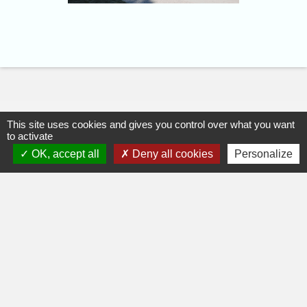
This site uses cookies and gives you control over what you want
to activate
OK, accept all
Deny all cookies
Personalize
Restons connectés
Commune de Saint-Jorioz
90 route du Villard
74410 Saint-Jorioz - FRANCE
+33 4 50 68 60 44
Contact par formulaire