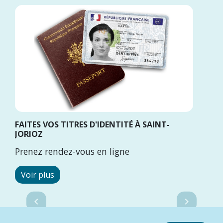
FAITES VOS TITRES D'IDENTITÉ À SAINT-
JORIOZ
Prenez rendez-vous en ligne
Voir plus
Previous
Next
chevron_left
chevron_right