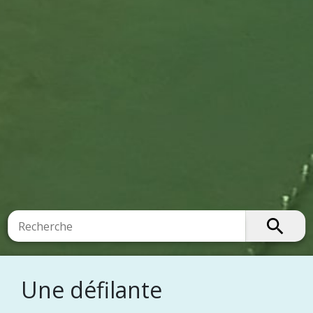
search
Une défilante