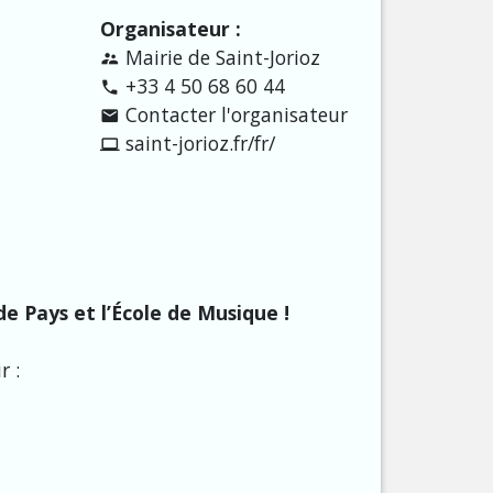
Organisateur :
Mairie de Saint-Jorioz
supervisor_account
+33 4 50 68 60 44
phone
Contacter l'organisateur
email
saint-jorioz.fr/fr/
computer
e Pays et l’École de Musique !
r :