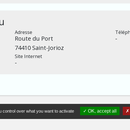
u
Adresse
Télép
Route du Port
-
74410 Saint-Jorioz
Site Internet
-
 control over what you want to activate
OK, accept all