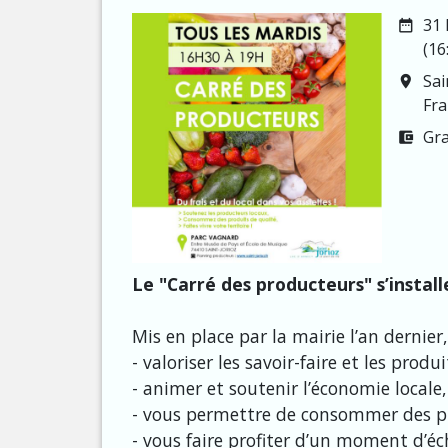
31 
date_range
(16
Sai
room
Fra
Gra
account_balance_wallet
Le "Carré des producteurs" s’install
Mis en place par la mairie l’an dernier
- valoriser les savoir-faire et les prod
- animer et soutenir l’économie locale,
- vous permettre de consommer des pr
- vous faire profiter d’un moment d’éc