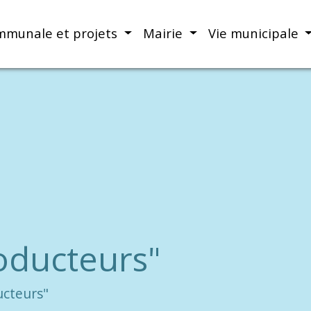
mmunale et projets
Mairie
Vie municipale
oducteurs"
ucteurs"