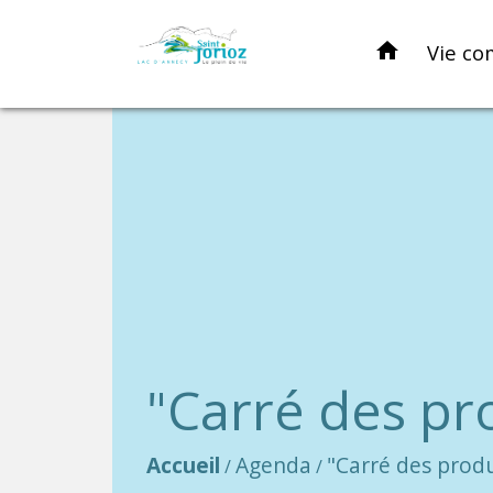
home
Vie co
"Carré des pr
Accueil
Agenda
"Carré des prod
/
/