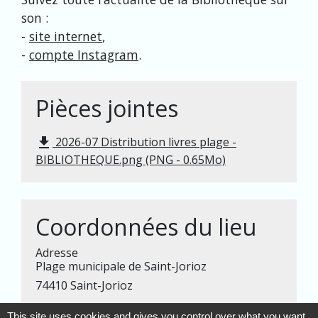
son :
-
site internet
,
-
compte Instagram
.
Pièces jointes
2026-07 Distribution livres plage -
file_download
BIBLIOTHEQUE.png (PNG - 0.65Mo)
Coordonnées du lieu
Adresse
Plage municipale de Saint-Jorioz
74410 Saint-Jorioz
This site uses cookies and gives you control over what you want