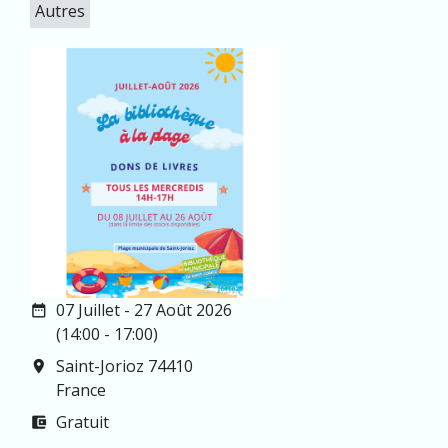
Autres
07 Juillet - 27 Août 2026
date_range
(14:00 - 17:00)
Saint-Jorioz 74410
room
France
Gratuit
account_balance_wallet