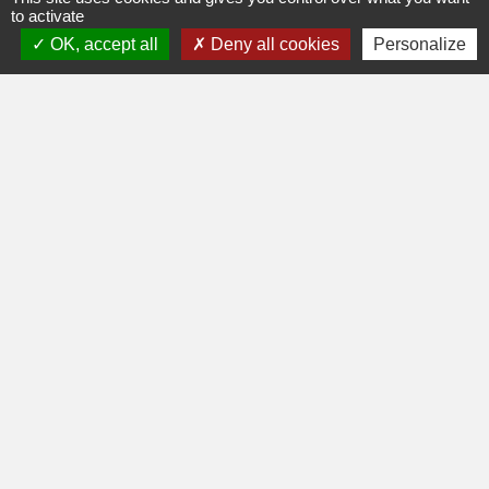
to activate
OK, accept all
Deny all cookies
Personalize
Restons connectés
Commune de Saint-Jorioz
90 route du Villard
74410 Saint-Jorioz - FRANCE
+33 4 50 68 60 44
Contact par formulaire
-
-
Mentions légales
Politique de confidentialité