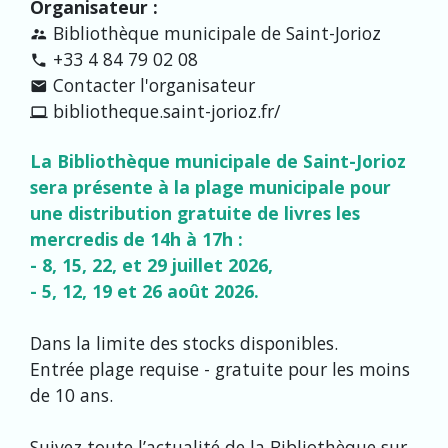
Organisateur :
Bibliothèque municipale de Saint-Jorioz
supervisor_account
+33 4 84 79 02 08
phone
Contacter l'organisateur
email
bibliotheque.saint-jorioz.fr/
computer
La Bibliothèque municipale de Saint-Jorioz
sera présente à la plage municipale pour
une distribution gratuite de livres les
mercredis de 14h à 17h :
- 8, 15, 22, et 29 juillet 2026,
- 5, 12, 19 et 26 août 2026.
Dans la limite des stocks disponibles.
Entrée plage requise - gratuite pour les moins
de 10 ans.
Suivez toute l’actualité de la Bibliothèque sur